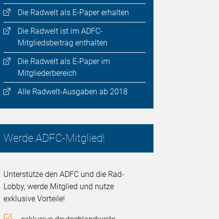
Die Radwelt als E-Paper erhalten
Die Radwelt ist im ADFC-
Mitgliedsbeitrag enthalten
Die Radwelt als E-Paper im
Mitgliederbereich
Alle Radwelt-Ausgaben ab 2018
Werde ADFC-Mitglied!
Unterstütze den ADFC und die Rad-
Lobby, werde Mitglied und nutze
exklusive Vorteile!