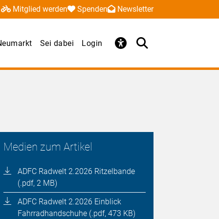
Mitglied werden
Spenden
Newsletter
 Neumarkt
Sei dabei
Login
Medien zum Artikel
ADFC Radwelt 2.2026 Ritzelbande
(.pdf, 2 MB)
ADFC Radwelt 2.2026 Einblick
Fahrradhandschuhe (.pdf, 473 KB)