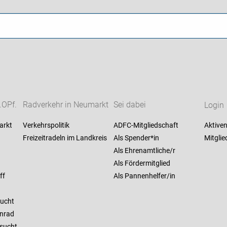
.OPf.
Radverkehr in Neumarkt
Sei dabei
Login
arkt
Verkehrspolitik
ADFC-Mitgliedschaft
Aktiven
Freizeitradeln im Landkreis
Als Spender*in
Mitglie
Als Ehrenamtliche/r
Als Fördermitglied
ff
Als Pannenhelfer/in
sucht
enrad
sucht