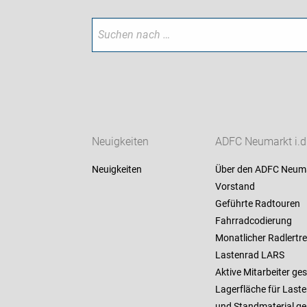
Neuigkeiten
ADFC Neumarkt i.d
Neuigkeiten
Über den ADFC Neum
Vorstand
Geführte Radtouren
Fahrradcodierung
Monatlicher Radlertre
Lastenrad LARS
Aktive Mitarbeiter ge
Lagerfläche für Last
und Standmaterial ge