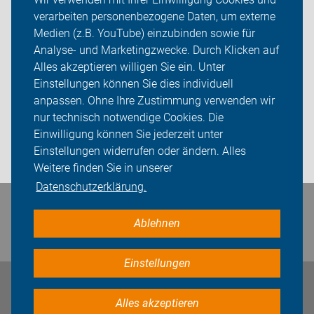
verarbeiten personenbezogene Daten, um externe
Neuigkeiten
Medien (z.B. YouTube) einzubinden sowie für
Analyse- und Marketingzwecke. Durch Klicken auf
ADFC Neumarkt i.d.OPf.
Alles akzeptieren willigen Sie ein. Unter
Einstellungen können Sie dies individuell
Radverkehr in Neumarkt
anpassen. Ohne Ihre Zustimmung verwenden wir
nur technisch notwendige Cookies. Die
Sei dabei
Einwilligung können Sie jederzeit unter
Einstellungen widerrufen oder ändern. Alles
Login
Weitere finden Sie in unserer
Datenschutzerklärung.
Bleiben Sie in Kontakt
Ablehnen
Einstellungen
Impressum
Datenschutz
Cookie-Einstellungen
Alles akzeptieren