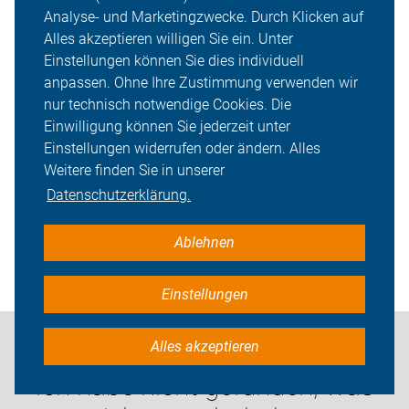
Radtouren für meine Reiseplanung?
Analyse- und Marketingzwecke. Durch Klicken auf
Alles akzeptieren willigen Sie ein. Unter
Einstellungen können Sie dies individuell
anpassen. Ohne Ihre Zustimmung verwenden wir
Wo bekomme ich Radkarten?
nur technisch notwendige Cookies. Die
Einwilligung können Sie jederzeit unter
Einstellungen widerrufen oder ändern. Alles
Weitere finden Sie in unserer
Wo finde ich vom ADFC empfohlene
Datenschutzerklärung.
Musterkaufverträge für Fahrräder?
Ablehnen
Einstellungen
Alles akzeptieren
Ich habe nicht gefunden, was