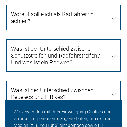
Worauf sollte ich als Radfahrer*in
achten?
Was ist der Unterschied zwischen
Schutzstreifen und Radfahrstreifen?
Und was ist ein Radweg?
Was ist der Unterschied zwischen
Pedelecs und E-Bikes?
Wir verwenden mit Ihrer Einwilligung Cookies und
verarbeiten personenbezogene Daten, um externe
Gibt es vom ADFC empfohlene
Medien (z.B. YouTube) einzubinden sowie für